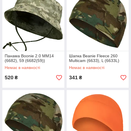
Панама Boonie 2.0 MM14
Шапка Beanie Fleece 260
(6682), 59 (6682(59))
Multicam (6633), L (6633L)
Немає в наявності
Немає в наявності
520
341
₴
₴