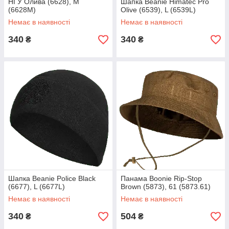
НГУ Олива (6628), M
Шапка Beanie Himatec Pro
(6628M)
Olive (6539), L (6539L)
Немає в наявності
Немає в наявності
340
340
₴
₴
Шапка Beanie Police Black
Панама Boonie Rip-Stop
(6677), L (6677L)
Brown (5873), 61 (5873.61)
Немає в наявності
Немає в наявності
340
504
₴
₴