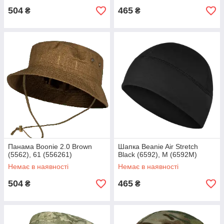
504
465
₴
₴
Панама Boonie 2.0 Brown
Шапка Beanie Air Stretch
(5562), 61 (556261)
Black (6592), M (6592M)
Немає в наявності
Немає в наявності
504
465
₴
₴