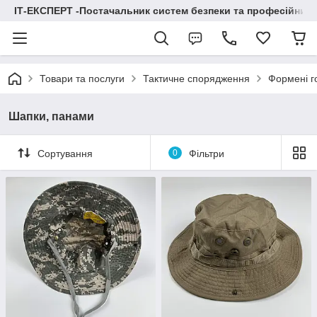
ІТ-ЕКСПЕРТ -Постачальник систем безпеки та професійних
Товари та послуги
Тактичне спорядження
Формені г
Шапки, панами
Сортування
0
Фільтри