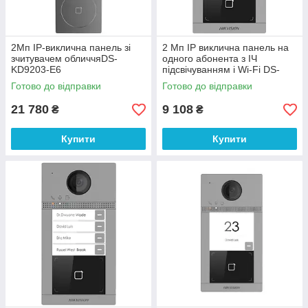
2Мп IP-виклична панель зі
2 Мп IP виклична панель на
зчитувачем обличчяDS-
одного абонента з ІЧ
KD9203-E6
підсвічуванням і Wi-Fi DS-
KV8113-WME1(C)/Flush
Готово до відправки
Готово до відправки
21 780
9 108
₴
₴
Купити
Купити