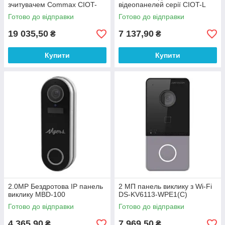
зчитувачем Commax CIOT-
відеопанелей серії CIOT-L
L10M 2Мп 120° BLE
(+24 абонента)
Готово до відправки
Готово до відправки
19 035,50
7 137,90
₴
₴
Купити
Купити
2.0MP Бездротова IP панель
2 МП панель виклику з Wi-Fi
виклику MBD-100
DS-KV6113-WPE1(C)
Готово до відправки
Готово до відправки
4 365,90
7 969,50
₴
₴