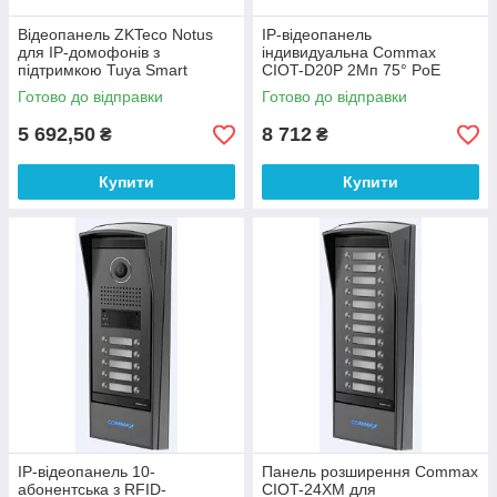
Відеопанель ZKTeco Notus
IP-відеопанель
для IP-домофонів з
індивидуальна Commax
підтримкою Tuya Smart
CIOT-D20P 2Мп 75° PoE
Готово до відправки
Готово до відправки
5 692,50
8 712
₴
₴
Купити
Купити
IP-відеопанель 10-
Панель розширення Commax
абонентська з RFID-
CIOT-24XM для