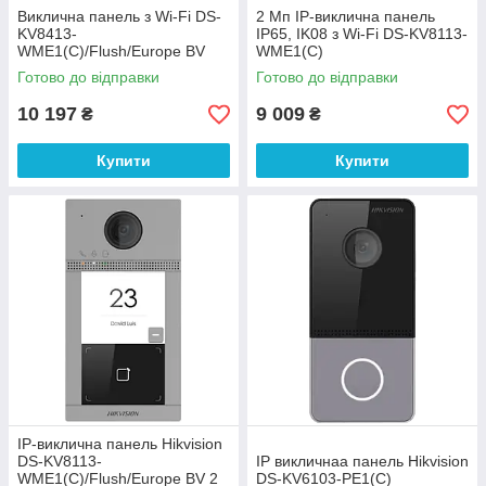
Виклична панель з Wi-Fi DS-
2 Мп IP-виклична панель
KV8413-
IP65, IK08 з Wi-Fi DS-KV8113-
WME1(C)/Flush/Europe BV
WME1(C)
Готово до відправки
Готово до відправки
10 197
9 009
₴
₴
Купити
Купити
IP-виклична панель Hikvision
DS-KV8113-
IP викличнаа панель Hikvision
WME1(C)/Flush/Europe BV 2
DS-KV6103-PE1(С)